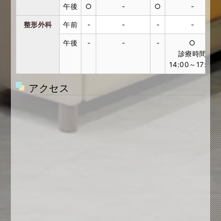
午後
○
-
○
-
整形外科
午前
-
-
-
-
午後
-
-
-
○
診療時間
14:00～17:00
アクセス